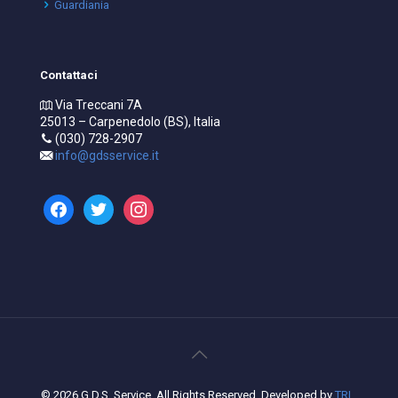
Guardiania
Contattaci
Via Treccani 7A
25013 – Carpenedolo (BS), Italia
(030) 728-2907
info@gdsservice.it
facebook
twitter
instagram
© 2026 G.D.S. Service. All Rights Reserved. Developed by
TRL
.