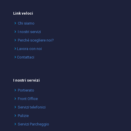
Link veloci
Chi siamo
I nostri servizi
Perché scegliere noi?
Lavora con noi
Contattaci
I nostri servizi
Portierato
Front Office
Servizi telefonici
Pulizie
Servizi Parcheggio