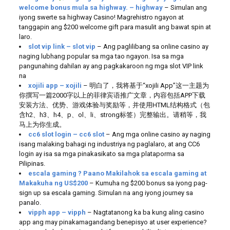
welcome bonus mula sa highway. – highway
– Simulan ang
iyong swerte sa highway Casino! Magrehistro ngayon at
tanggapin ang $200 welcome gift para masulit ang bawat spin at
laro.
slot vip link – slot vip
– Ang paglilibang sa online casino ay
naging lubhang popular sa mga tao ngayon. Isa sa mga
pangunahing dahilan ay ang pagkakaroon ng mga slot VIP link
na
xojili app – xojili
– 明白了，我将基于“xojili App”这一主题为
你撰写一篇2000字以上的菲律宾语推广文章，内容包括APP下载
安装方法、优势、游戏体验与奖励等，并使用HTML结构格式（包
含h2、h3、h4、p、ol、li、strong标签）完整输出。请稍等，我
马上为你生成。
cc6 slot login – cc6 slot
– Ang mga online casino ay naging
isang malaking bahagi ng industriya ng paglalaro, at ang CC6
login ay isa sa mga pinakasikato sa mga plataporma sa
Pilipinas.
escala gaming ? Paano Makilahok sa escala gaming at
Makakuha ng US$200
– Kumuha ng $200 bonus sa iyong pag-
sign up sa escala gaming. Simulan na ang iyong journey sa
panalo.
vipph app – vipph
– Nagtatanong ka ba kung aling casino
app ang may pinakamagandang benepisyo at user experience?