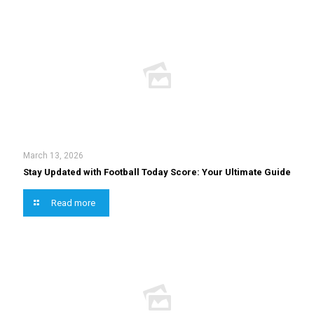
March 13, 2026
Stay Updated with Football Today Score: Your Ultimate Guide
Read more