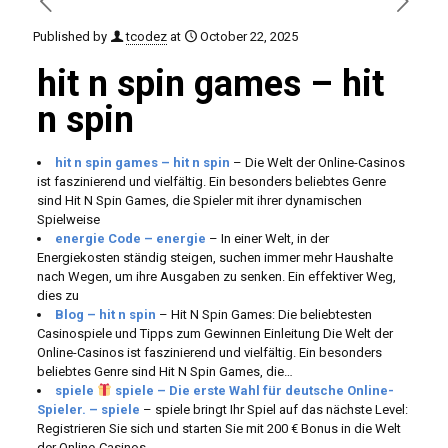
Published by
tcodez
at
October 22, 2025
hit n spin games – hit
n spin
hit n spin games – hit n spin
– Die Welt der Online-Casinos
ist faszinierend und vielfältig. Ein besonders beliebtes Genre
sind Hit N Spin Games, die Spieler mit ihrer dynamischen
Spielweise
energie Code – energie
– In einer Welt, in der
Energiekosten ständig steigen, suchen immer mehr Haushalte
nach Wegen, um ihre Ausgaben zu senken. Ein effektiver Weg,
dies zu
Blog – hit n spin
– Hit N Spin Games: Die beliebtesten
Casinospiele und Tipps zum Gewinnen Einleitung Die Welt der
Online-Casinos ist faszinierend und vielfältig. Ein besonders
beliebtes Genre sind Hit N Spin Games, die…
spiele
spiele – Die erste Wahl für deutsche Online-
Spieler. – spiele
– spiele bringt Ihr Spiel auf das nächste Level:
Registrieren Sie sich und starten Sie mit 200 € Bonus in die Welt
der Online-Casinos.