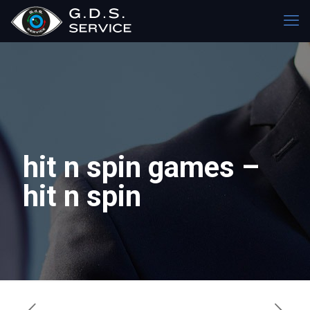
hit n spin games –
hit n spin