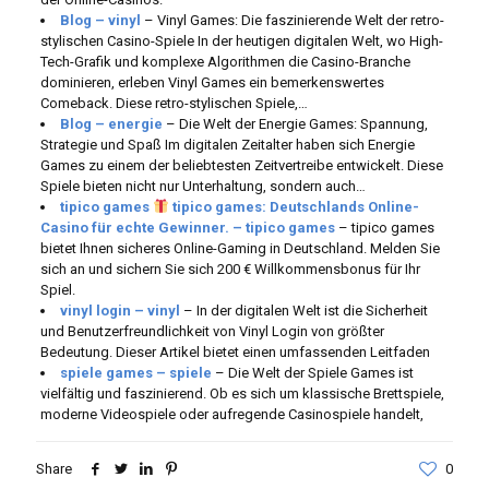
Blog – vinyl
– Vinyl Games: Die faszinierende Welt der retro-
stylischen Casino-Spiele In der heutigen digitalen Welt, wo High-
Tech-Grafik und komplexe Algorithmen die Casino-Branche
dominieren, erleben Vinyl Games ein bemerkenswertes
Comeback. Diese retro-stylischen Spiele,…
Blog – energie
– Die Welt der Energie Games: Spannung,
Strategie und Spaß Im digitalen Zeitalter haben sich Energie
Games zu einem der beliebtesten Zeitvertreibe entwickelt. Diese
Spiele bieten nicht nur Unterhaltung, sondern auch…
tipico games
tipico games: Deutschlands Online-
Casino für echte Gewinner. – tipico games
– tipico games
bietet Ihnen sicheres Online-Gaming in Deutschland. Melden Sie
sich an und sichern Sie sich 200 € Willkommensbonus für Ihr
Spiel.
vinyl login – vinyl
– In der digitalen Welt ist die Sicherheit
und Benutzerfreundlichkeit von Vinyl Login von größter
Bedeutung. Dieser Artikel bietet einen umfassenden Leitfaden
spiele games – spiele
– Die Welt der Spiele Games ist
vielfältig und faszinierend. Ob es sich um klassische Brettspiele,
moderne Videospiele oder aufregende Casinospiele handelt,
Share
0