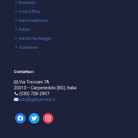
Portierato
Front Office
Servizi telefonici
Pulizie
Servizi Parcheggio
Guardiania
Contattaci
Via Treccani 7A
25013 – Carpenedolo (BS), Italia
(030) 728-2907
info@gdsservice.it
facebook
twitter
instagram