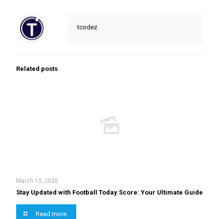
tcodez
Related posts
March 13, 2026
Stay Updated with Football Today Score: Your Ultimate Guide
Read more