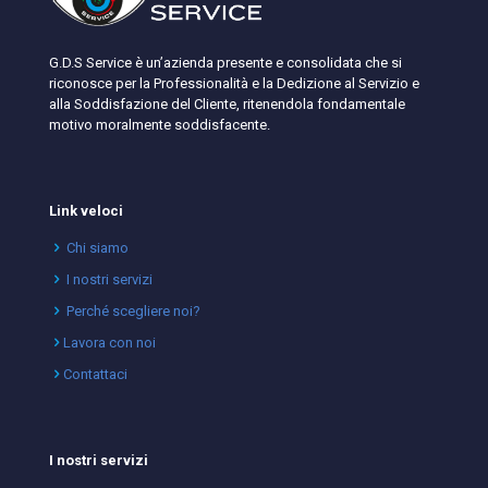
G.D.S Service è un’azienda presente e consolidata che si
riconosce per la Professionalità e la Dedizione al Servizio e
alla Soddisfazione del Cliente, ritenendola fondamentale
motivo moralmente soddisfacente.
Link veloci
Chi siamo
I nostri servizi
Perché scegliere noi?
Lavora con noi
Contattaci
I nostri servizi