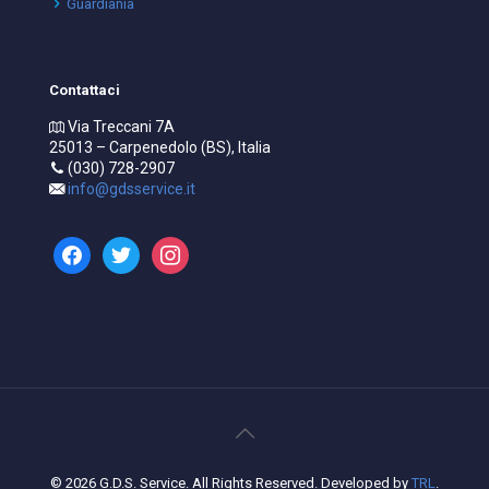
Guardiania
Contattaci
Via Treccani 7A
25013 – Carpenedolo (BS), Italia
(030) 728-2907
info@gdsservice.it
facebook
twitter
instagram
© 2026 G.D.S. Service. All Rights Reserved. Developed by
TRL
.