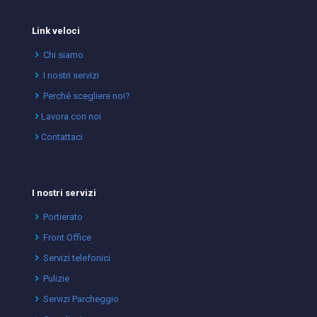
Link veloci
Chi siamo
I nostri servizi
Perché scegliere noi?
Lavora con noi
Contattaci
I nostri servizi
Portierato
Front Office
Servizi telefonici
Pulizie
Servizi Parcheggio