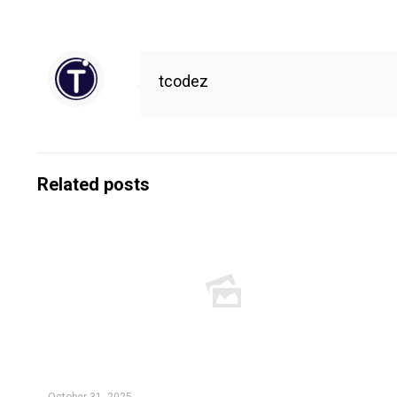
tcodez
Related posts