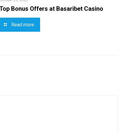
October 29, 2025
Top Bonus Offers at Basaribet Casino
Read more