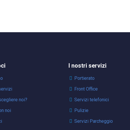
oci
I nostri servizi
mo
Portierato
servizi
Front Office
cegliere noi?
Servizi telefonici
on noi
Pulizie
i
Servizi Parcheggio