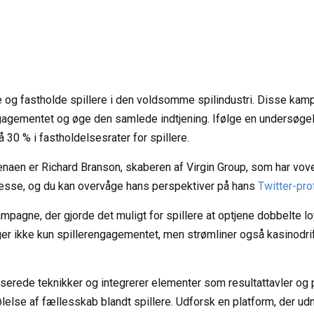
ke og fastholde spillere i den voldsomme spilindustri. Disse ka
rengagementet og øge den samlede indtjening. Ifølge en undersøg
 30 % i fastholdelsesrater for spillere.
en er Richard Branson, skaberen af ​​Virgin Group, som har vove
eresse, og du kan overvåge hans perspektiver på hans
Twitter-prof
agne, der gjorde det muligt for spillere at optjene dobbelte loya
r ikke kun spillerengagementet, men strømliner også kasinodr
serede teknikker og integrerer elementer som resultattavler o
ølelse af fællesskab blandt spillere. Udforsk en platform, der u