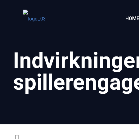
HOM
Indvirkninge
spillerenga