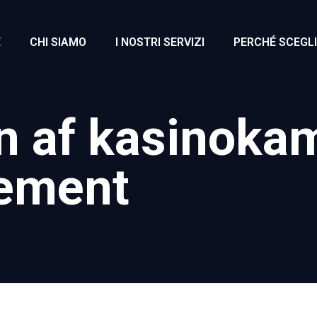
E
CHI SIAMO
I NOSTRI SERVIZI
PERCHÉ SCEGLI
n af ​​kasinok
gement