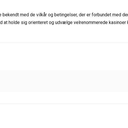
e bekendt med de vilkår og betingelser, der er forbundet med de
Ved at holde sig orienteret og udvælge velrenommerede kasinoer 