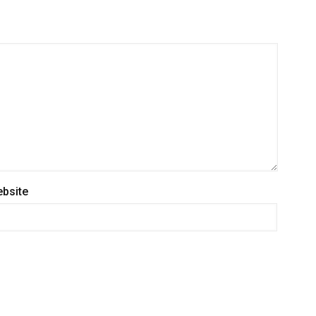
bsite