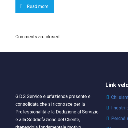
Read more
Comments are closed.
Link vel
G.D.S Service è un’azienda presente e
Chi sia
consolidata che si riconosce per la
I nostri 
Professionalità e la Dedizione al Servizio
Perché s
e alla Soddisfazione del Cliente,
ritenendola fondamentale motivo