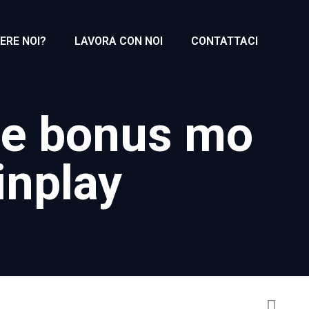
ERE NOI?
LAVORA CON NOI
CONTATTACI
me bonus mo
inplay