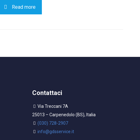
Read more
Contattaci
Via Treccani 7A
25013 – Carpenedolo (BS), Italia
(030) 728-2907
info@gdsservice.it