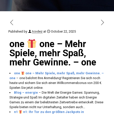
Published by
tcodez
at
October 22, 2025
one
one – Mehr
Spiele, mehr Spaß,
mehr Gewinne. – one
one
one – Mehr Spiele, mehr Spaß, mehr Gewinne. –
one
– one belohnt Ihre Anmeldung! Registrieren Sie sich noch
heute und sichern Sie sich einen Willkommensbonus von 200 €.
Spielen Sie jetzt online.
Blog – energie
– Die Welt der Energie Games: Spannung,
Strategie und Spaß Im digitalen Zeitalter haben sich Energie
Games zu einem der beliebtesten Zeitvertreibe entwickelt. Diese
Spiele bieten nicht nur Unterhaltung, sondern auch…
n1
n1: Ihr Tor zu den größten Jackpots in