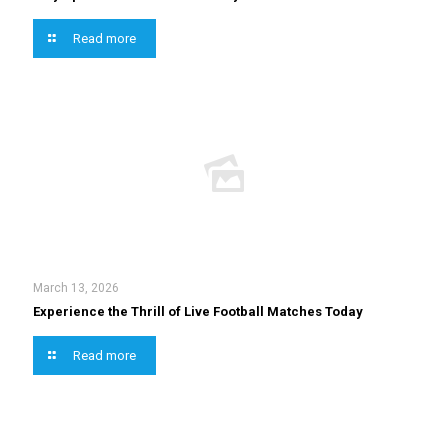
Read more
March 13, 2026
Experience the Thrill of Live Football Matches Today
Read more