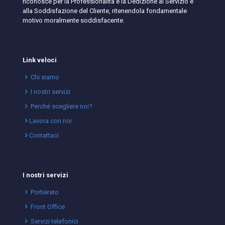
riconosce per la Professionalità e la Dedizione al Servizio e
alla Soddisfazione del Cliente, ritenendola fondamentale
motivo moralmente soddisfacente.
Link veloci
Chi siamo
I nostri servizi
Perché scegliere noi?
Lavora con noi
Contattaci
I nostri servizi
Portierato
Front Office
Servizi telefonici