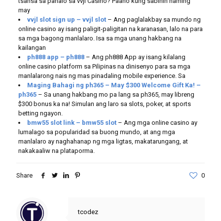
tsansa sa panalo sa vvjl Casino? Paano kung sabihin naming
may
vvjl slot sign up – vvjl slot
– Ang paglalakbay sa mundo ng
online casino ay isang paligit-paligitan na karanasan, lalo na para
sa mga bagong manlalaro. Isa sa mga unang hakbang na
kailangan
ph888 app – ph888
– Ang ph888 App ay isang kilalang
online casino platform sa Pilipinas na dinisenyo para sa mga
manlalarong nais ng mas pinadaling mobile experience. Sa
Maging Bahagi ng ph365 – May $300 Welcome Gift Ka! –
ph365
– Sa unang hakbang mo pa lang sa ph365, may libreng
$300 bonus ka na! Simulan ang laro sa slots, poker, at sports
betting ngayon.
bmw55 slot link – bmw55 slot
– Ang mga online casino ay
lumalago sa popularidad sa buong mundo, at ang mga
manlalaro ay naghahanap ng mga ligtas, makatarungang, at
nakakaaliw na plataporma.
Share
0
tcodez