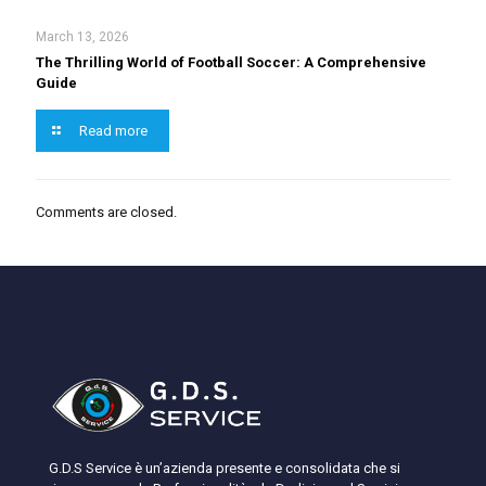
March 13, 2026
The Thrilling World of Football Soccer: A Comprehensive
Guide
Read more
Comments are closed.
G.D.S Service è un’azienda presente e consolidata che si