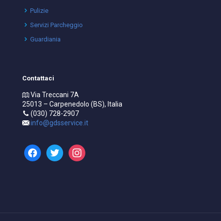
Pulizie
Servizi Parcheggio
Guardiania
Contattaci
Via Treccani 7A
25013 – Carpenedolo (BS), Italia
(030) 728-2907
info@gdsservice.it
facebook
twitter
instagram