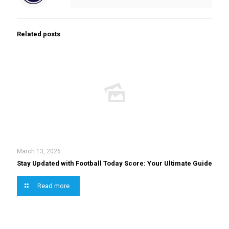
Related posts
March 13, 2026
Stay Updated with Football Today Score: Your Ultimate Guide
Read more