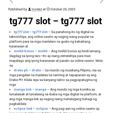
Published by
tcodez
at
October 26, 2025
tg777 slot – tg777 slot
tg777 slot – tg777 slot
– Sa panahong ito ng digital na
teknolohiya, ang online casino ay naging isang popular na
platform para sa mga manlalaro na gusto ng kakaibang
karanasan at
mnl63 bonus – mnl63
– Ang mnl63 bonus ay hindi lamang
dagdag sa iyong laro—ito ay isang estratehiya para mas
mapalago ang iyong karanasan at panalo sa online casino. Mula
sa
drake ph – drake
– Sa mundo ng musikang Pilipino, isa sa
mga pangalan na madalas na naririnig at napapansin ay ang
Drake PH. Kilala siya sa kanyang talino sa pagpapatugma ng
mga
manga link – manga
– Ang mundo ng mga komiks ay
lumalawak at lumalawig sa ibaba ng mga digital na platform, at
ang mga manga link ay naging isang mahalagang bahagi ng
pagkakilala
eclipse link – eclipse
– Ang pag-aari ng online casino ay