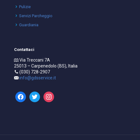
Pulizie
Servizi Parcheggio
Guardiania
Contattaci
Via Treccani 7A
25013 – Carpenedolo (BS), Italia
(030) 728-2907
info@gdsservice.it
facebook
twitter
instagram