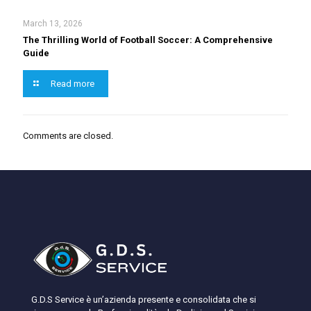
March 13, 2026
The Thrilling World of Football Soccer: A Comprehensive
Guide
Read more
Comments are closed.
G.D.S Service è un’azienda presente e consolidata che si