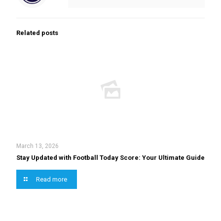
Related posts
March 13, 2026
Stay Updated with Football Today Score: Your Ultimate Guide
Read more