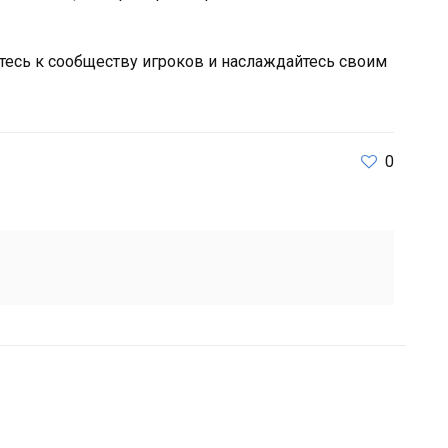
тесь к сообществу игроков и наслаждайтесь своим
0