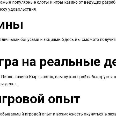
амые популярные слоты и игры казино от ведущих разраб
ссу удовольствия.
пины
азличными бонусами и акциями. Здесь вы сможете получи
гра на реальные д
 в Пинко казино Кыргызстан, вам нужно пройти быструю и 
ы денег.
игровой опыт
забываемый игровой опыт и возможность окунуться в зах