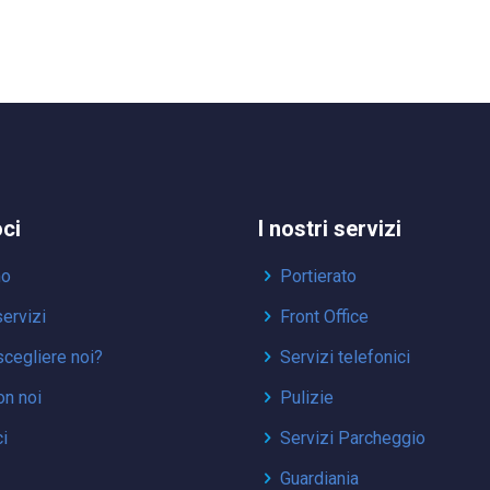
oci
I nostri servizi
mo
Portierato
servizi
Front Office
cegliere noi?
Servizi telefonici
on noi
Pulizie
i
Servizi Parcheggio
Guardiania