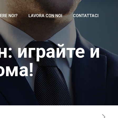
ERE NOI?
LAVORA CON NOI
CONTATTACI
: играйте и
ома!