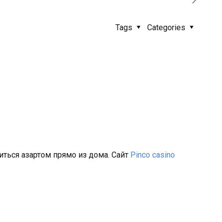
Tags
Categories
ться азартом прямо из дома. Сайт
Pinco casino