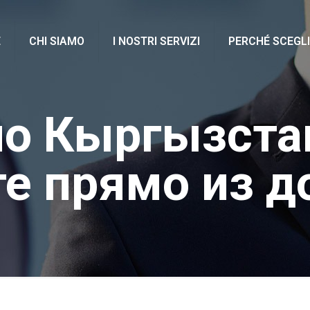
E
CHI SIAMO
I NOSTRI SERVIZI
PERCHÉ SCEGLI
о Кыргызстан
е прямо из д