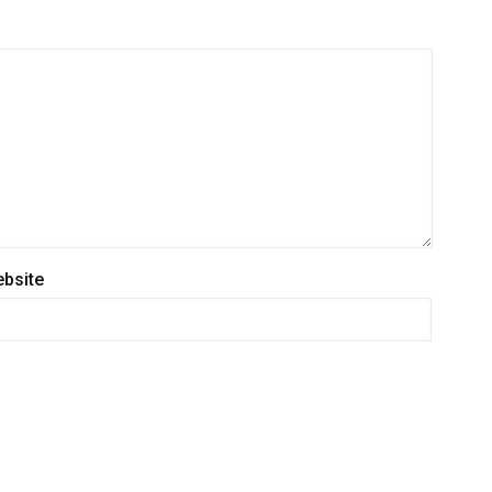
bsite