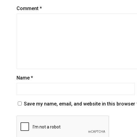
Comment
*
Name
*
Save my name, email, and website in this browser 