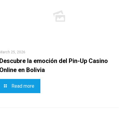
March 25, 2026
Descubre la emoción del Pin-Up Casino
Online en Bolivia
Read more