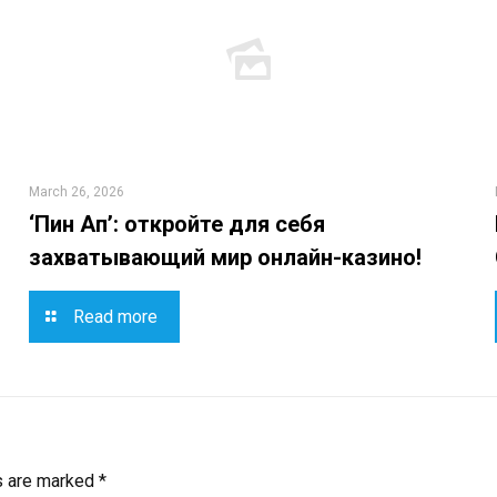
March 26, 2026
‘Пин Ап’: откройте для себя
захватывающий мир онлайн-казино!
Read more
s are marked
*