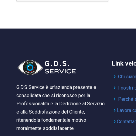
Link vel
Chi sia
G.D.S Service è un’azienda presente e
I nostri 
consolidata che si riconosce per la
Perché s
Professionalità e la Dedizione al Servizio
Lavora c
e alla Soddisfazione del Cliente,
ritenendola fondamentale motivo
Contattac
moralmente soddisfacente.