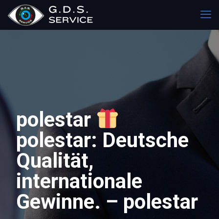
polestar
polestar: Deutsche
Qualität,
internationale
Gewinne. – polestar