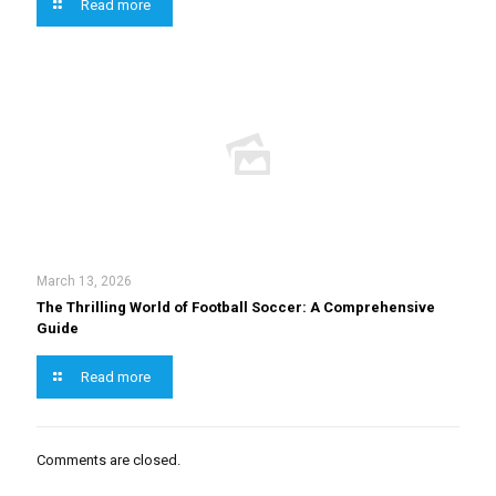
Read more
March 13, 2026
The Thrilling World of Football Soccer: A Comprehensive
Guide
Read more
Comments are closed.