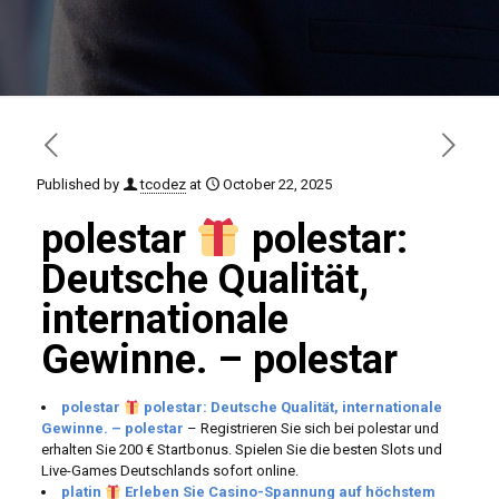
Published by
tcodez
at
October 22, 2025
polestar
polestar:
Deutsche Qualität,
internationale
Gewinne. – polestar
polestar
polestar: Deutsche Qualität, internationale
Gewinne. – polestar
– Registrieren Sie sich bei polestar und
erhalten Sie 200 € Startbonus. Spielen Sie die besten Slots und
Live-Games Deutschlands sofort online.
platin
Erleben Sie Casino-Spannung auf höchstem