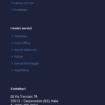
Lavora con noi
Contattaci
I nostri servizi
Portierato
Front Office
Servizi telefonici
Pulizie
Servizi Parcheggio
Guardiania
Contattaci
Via Treccani 7A
25013 – Carpenedolo (BS), Italia