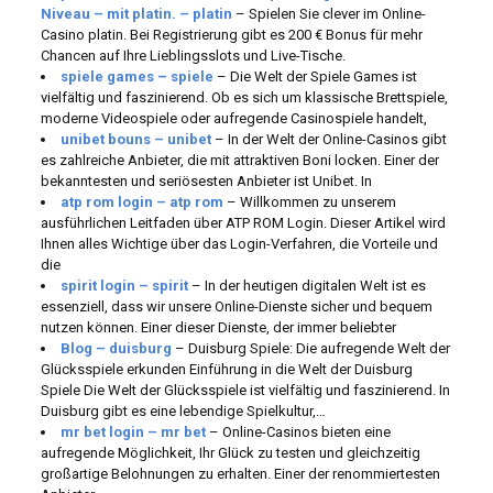
Niveau – mit platin. – platin
– Spielen Sie clever im Online-
Casino platin. Bei Registrierung gibt es 200 € Bonus für mehr
Chancen auf Ihre Lieblingsslots und Live-Tische.
spiele games – spiele
– Die Welt der Spiele Games ist
vielfältig und faszinierend. Ob es sich um klassische Brettspiele,
moderne Videospiele oder aufregende Casinospiele handelt,
unibet bouns – unibet
– In der Welt der Online-Casinos gibt
es zahlreiche Anbieter, die mit attraktiven Boni locken. Einer der
bekanntesten und seriösesten Anbieter ist Unibet. In
atp rom login – atp rom
– Willkommen zu unserem
ausführlichen Leitfaden über ATP ROM Login. Dieser Artikel wird
Ihnen alles Wichtige über das Login-Verfahren, die Vorteile und
die
spirit login – spirit
– In der heutigen digitalen Welt ist es
essenziell, dass wir unsere Online-Dienste sicher und bequem
nutzen können. Einer dieser Dienste, der immer beliebter
Blog – duisburg
– Duisburg Spiele: Die aufregende Welt der
Glücksspiele erkunden Einführung in die Welt der Duisburg
Spiele Die Welt der Glücksspiele ist vielfältig und faszinierend. In
Duisburg gibt es eine lebendige Spielkultur,…
mr bet login – mr bet
– Online-Casinos bieten eine
aufregende Möglichkeit, Ihr Glück zu testen und gleichzeitig
großartige Belohnungen zu erhalten. Einer der renommiertesten