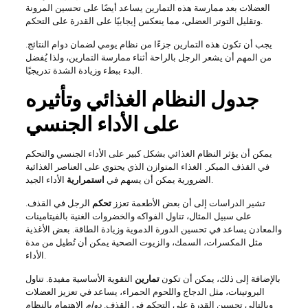
العضلات بعد ممارسة هذه التمارين يساعد أيضًا على تحسين المرونة
وتقليل التوتر العضلي، مما ينعكس إيجابيًا على القدرة على التحكم.
يجب أن تكون هذه التمارين جزءًا من نظام يومي لضمان دوام النتائج.
من المهم أن يشعر الرجل بالراحة أثناء ممارسة التمارين، ولذا يُفضل
البدء ببطء وزيادة الشدة تدريجيًا.
جدول النظام الغذائي وتأثيره
على الأداء الجنسي
يمكن أن يؤثر النظام الغذائي بشكل كبير على الأداء الجنسي والتحكم
في القذف المبكر. الغذاء المتوازن الذي يحتوي على العناصر الغذائية
الأداء الجيد.
الضرورية يمكن أن يسهم في
استمرارية
تشير الدراسات إلى أن بعض الأطعمة تعزز
تحكم
الرجل في القذف.
على سبيل المثال، تناول الفواكه والخضروات الغنية بالفيتامينات
والمعادن يساعد في تحسين الدورة الدموية وزيادة الطاقة. بعض الأغذية
مثل المكسرات، السمك، والزيوت الصحية يمكن أن تُطيل من مدة
الأداء.
بالإضافة إلى ذلك، يمكن أن تكون
تمارين
التقوية الأساسية مفيدة. تناول
البروتينات، مثل الدجاج واللحوم الحمراء، يساعد في تعزيز العضلات
وبالتالي تحسين القدرة على التحكم في القذف.
دوام
الاهتمام بالنظام