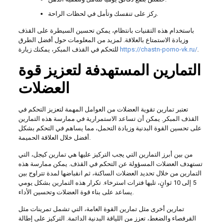
ركز على تنفسك وتأمل في لحظات الراحة.
باستخدام هذه التقنيات بانتظام، يمكن تحسين السيطرة على القذف
وزيادة الاستمتاع بالعلاقة. لمزيد من المعلومات حول أفضل الطرق
.
https://chastn-porno-vk.ru/
للتحكم في القذف المبكر، يمكنك زيارة
التمارين المستهدفة لتعزيز قوة
العضلات
تعتبر تمارين تقوية العضلات من العوامل المهمة لتعزيز التحكم في
القذف المبكر. يمكن أن تساعد الاستمرارية في ممارسة هذه التمارين
على تحسين القوة البدنية وزيادة التحمل، مما يساهم في التحكم بشكل
أفضل خلال العلاقة الحميمة.
من بين أبرز التمارين التي يجب التركيز عليها هي تمارين كيجل، التي
تستهدف العضلات المسؤولة عن التحكم في القذف. يمكن ممارسة هذه
التمارين من خلال تحديد العضلات الساكنة، ثم انقباضها لمدة تتراوح بين
5 إلى 10 ثوانٍ، تليها فترات استرخاء. تكرار هذه التمارين بشكل يومي
يساعد على بناء قوة العضلات وتحسين الأداء.
تمارين أخرى مثل تمارين القوة العامة، التي تشمل تمرينات مثل
القرفصاء والضغط، تعزز من اللياقة البدنية الدائمة. التركيز على إطالة