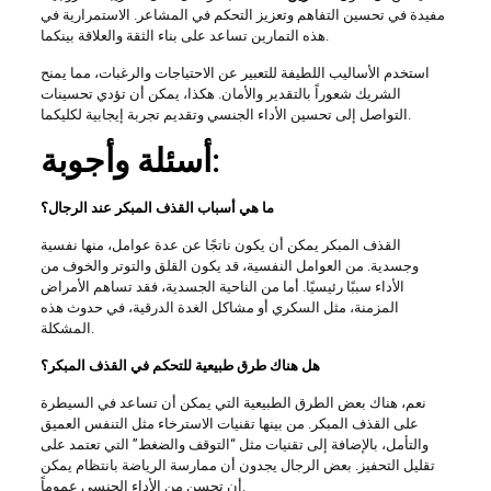
مفيدة في تحسين التفاهم وتعزيز التحكم في المشاعر. الاستمرارية في
هذه التمارين تساعد على بناء الثقة والعلاقة بينكما.
استخدم الأساليب اللطيفة للتعبير عن الاحتياجات والرغبات، مما يمنح
الشريك شعوراً بالتقدير والأمان. هكذا، يمكن أن تؤدي تحسينات
التواصل إلى تحسين الأداء الجنسي وتقديم تجربة إيجابية لكليكما.
أسئلة وأجوبة:
ما هي أسباب القذف المبكر عند الرجال؟
القذف المبكر يمكن أن يكون ناتجًا عن عدة عوامل، منها نفسية
وجسدية. من العوامل النفسية، قد يكون القلق والتوتر والخوف من
الأداء سببًا رئيسيًا. أما من الناحية الجسدية، فقد تساهم الأمراض
المزمنة، مثل السكري أو مشاكل الغدة الدرقية، في حدوث هذه
المشكلة.
هل هناك طرق طبيعية للتحكم في القذف المبكر؟
نعم، هناك بعض الطرق الطبيعية التي يمكن أن تساعد في السيطرة
على القذف المبكر. من بينها تقنيات الاسترخاء مثل التنفس العميق
والتأمل، بالإضافة إلى تقنيات مثل “التوقف والضغط” التي تعتمد على
تقليل التحفيز. بعض الرجال يجدون أن ممارسة الرياضة بانتظام يمكن
أن تحسن من الأداء الجنسي عموماً.