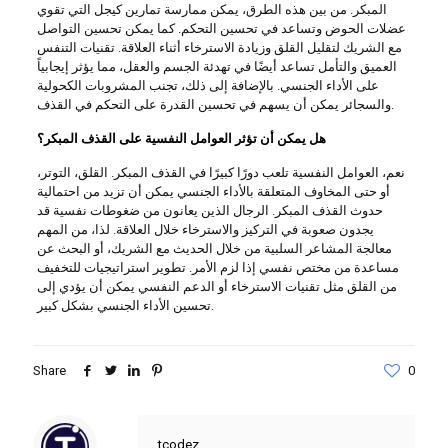
المبكر. من بين هذه الطرق، يمكن ممارسة تمارين كيجل التي تقوي
عضلات الحوض وتساعد في تحسين التحكم. كما يمكن تحسين التواصل
مع الشريك لتقليل القلق وزيادة الاسترخاء أثناء العلاقة. تقنيات التنفس
العميق والتأمل تساعد أيضًا في تهدئة الجسم والعقل، مما يؤثر إيجابياً
على الأداء الجنسي. بالإضافة إلى ذلك، تجنب المشروبات الكحولية
والسجائر يمكن أن يسهم في تحسين القدرة على التحكم في القذف.
هل يمكن أن تؤثر العوامل النفسية على القذف المبكر؟
نعم، العوامل النفسية تلعب دورًا كبيرًا في القذف المبكر. القلق، التوتر،
أو حتى المخاوف المتعلقة بالأداء الجنسي يمكن أن تزيد من احتمالية
حدوث القذف المبكر. الرجال الذين يعانون من ضغوطات نفسية قد
يجدون صعوبة في التركيز والاسترخاء خلال العلاقة. لذا، من المهم
معالجة المشاعر السلبية من خلال الحديث مع الشريك، أو البحث عن
مساعدة من مختص نفسي إذا لزم الأمر. تطوير استراتيجيات للتخفيف
من القلق مثل تقنيات الاسترخاء أو الدعم النفسي يمكن أن يؤدي إلى
تحسين الأداء الجنسي بشكل كبير.
Share
0
tcodez