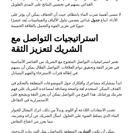
الغذائي يسهم في تحسين النتائج على المدى الطويل.
لا تنسى أهمية شرب الماء بانتظام، حيث أن الجفاف يمكن أن يؤثر على
الأداء. اتباع
جدول
غذائي يتضمن تناول الألياف والفيتامينات يُعد عنصرًا
حيويًا في تعزيز القوة والتحمل بالعلاقة الحميمة.
استراتيجيات التواصل مع
الشريك لتعزيز الثقة
تعتبر استراتيجيات التواصل المفتوح مع الشريك من العناصر الأساسية
في تعزيز الثقة وتحقيق دوام العلاقات. التواصل الفعّال يمكن أن يسهم
في إطالة فترات الاسترخاء والفهم المتبادل.
ابدأ بمشاركة مشاعرك وأفكارك حول الموضوعات المتعلقة بالتحكم في
القذف المبكر. استخدم لغة واضحة وصادقة لمساعدة الشريك على فهم
تجربتك ورغباتك. هذا النوع من التواصل يمكن أن يعزز الثقة ويشجع على
الاستمرارية في التفاعل.
تجنب الانتقادات اللاذعة أو اللوم، وبدلاً من ذلك، اترك المجال للحوار
البناء الذي يسلط الضوء على الحلول. اسأل الشريك عن آرائه وتجربته،
مما يعزز من انفتاح النقاش.
يمكن أن تكون
التمارين
المتعلقة بالتواصل، مثل التدريبات الزوجية،