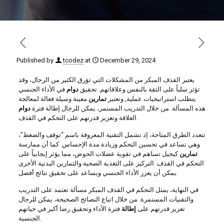
Published by
tcodez
at
December 29, 2024
يعتبر القذف المبكر من المشكلات التي تؤرق الكثير من الرجال، وقد
تؤثر سلباً على الثقة بالنفس وعلاقاتهم. تحقيق
دوام
في الأداء الجنسي
يتطلب استراتيجيات عملية, وتعتبر
تمارين
معينة وسيلة فعالة لمعالجة
هذه المسألة. من خلال التدريب المستمر، يمكن للرجال إطالة فترة
دوام
العلاقة وتعزيز قدرتهم على التحكم في القذف.
تتعدد الطرق المتاحة، إذ تشمل التقنية المعروفة باسم “توقف والضغط”،
وهي تساعد في تحسين التحكم وزيادة مدة الإحساس. كما أن ممارسة
تمارين
كيجيل تساهم في تقوية عضلات الحوض، مما يؤثر إيجابياً على
التحكم في القذف. التركيز على التغذية الصحية والتمارين البدنية الأخرى
يمكن أن يعزز الأداء الجنسي ويساعد على تحقيق نتائج أفضل.
في النهاية، يمثل التحكم في القذف المبكر مسألة تعتمد على التدريب
والتقنيات المستمرة. من خلال اتباع النصائح الصحيحة، يمكن للرجال
تعزيز قدرتهم على
إطالة
فترة الأداء وتحقيق رضا أكبر في حياتهم
الجنسية.