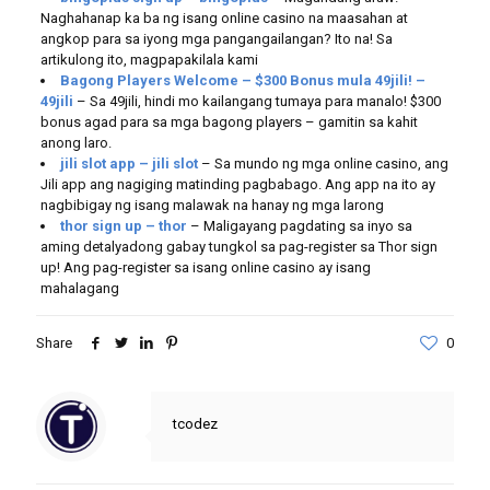
Naghahanap ka ba ng isang online casino na maasahan at
angkop para sa iyong mga pangangailangan? Ito na! Sa
artikulong ito, magpapakilala kami
Bagong Players Welcome – $300 Bonus mula 49jili! –
49jili
– Sa 49jili, hindi mo kailangang tumaya para manalo! $300
bonus agad para sa mga bagong players – gamitin sa kahit
anong laro.
jili slot app – jili slot
– Sa mundo ng mga online casino, ang
Jili app ang nagiging matinding pagbabago. Ang app na ito ay
nagbibigay ng isang malawak na hanay ng mga larong
thor sign up – thor
– Maligayang pagdating sa inyo sa
aming detalyadong gabay tungkol sa pag-register sa Thor sign
up! Ang pag-register sa isang online casino ay isang
mahalagang
Share
0
tcodez