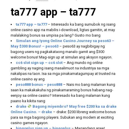
ta777 app – ta777
ta777 app – ta777
– Interesado ka bang sumubok ng isang
online casino app na mabilis i-download, ligtas gamitin, at may
malalaking bonus sa umpisa pa lang? Gusto mo bang
Simulan ang Iyong Online Casino Journey sa peso63 –
May $300 Bonus! – peso63
– peso63 ay nagbibigay ng
bagong users ng pagkakataong manalo gamit ang $300
welcome bonus! Mag-sign up at simulan ang aksyon ngayon.
cc6 slot sign up – cc6 slot
– Ang mundo ng online
gambling ay naging isang masalimuot na industriya sa mga
nakalipas na taon. Isa sa mga pinakamatagumpay at trusted na
online casino ay ang
peso888 bonus – peso888
– Nais mo bang malaman kung
saan ka makakakuha ng pinakamaraming bonus habang nag-
eenjoy sa online casino? Interesado ka bang malaman kung
paano ka kikita nang
drake
Bagong miyembro? May free $200 ka sa drake
Online Casino. – drake
– drake: $200 libreng welcome bonus
para sa mga bagong players. Subukan ang modern at exciting
casino games ngayon.
bingoplus sign up – bingoplus
– Magandang araw!