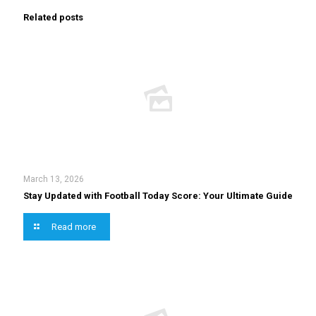
Related posts
March 13, 2026
Stay Updated with Football Today Score: Your Ultimate Guide
Read more