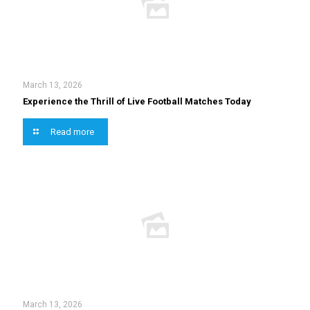
March 13, 2026
Experience the Thrill of Live Football Matches Today
Read more
March 13, 2026