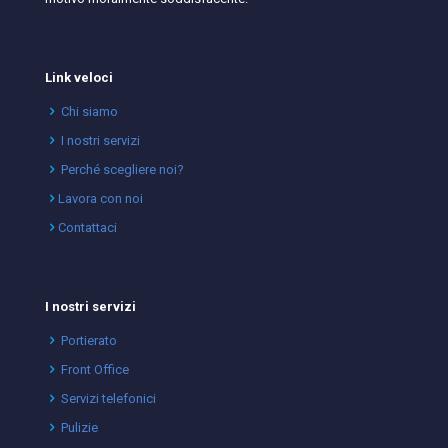
Link veloci
Chi siamo
I nostri servizi
Perché scegliere noi?
Lavora con noi
Contattaci
I nostri servizi
Portierato
Front Office
Servizi telefonici
Pulizie