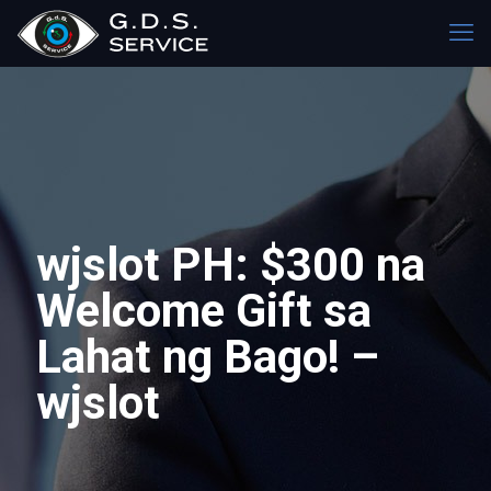
wjslot PH: $300 na
Welcome Gift sa
Lahat ng Bago! –
wjslot