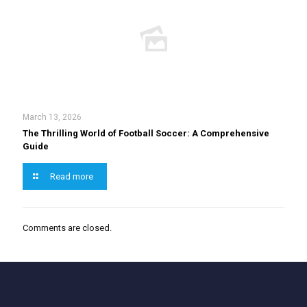
March 13, 2026
The Thrilling World of Football Soccer: A Comprehensive
Guide
Read more
Comments are closed.