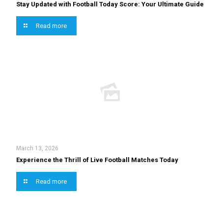
Stay Updated with Football Today Score: Your Ultimate Guide
Read more
March 13, 2026
Experience the Thrill of Live Football Matches Today
Read more