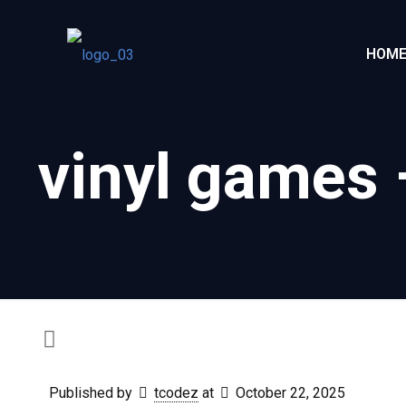
HOM
vinyl games 
Published by
tcodez
at
October 22, 2025