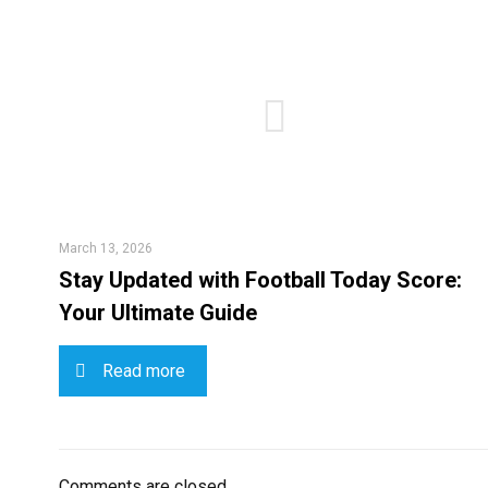
March 13, 2026
Stay Updated with Football Today Score:
Your Ultimate Guide
Read more
Comments are closed.