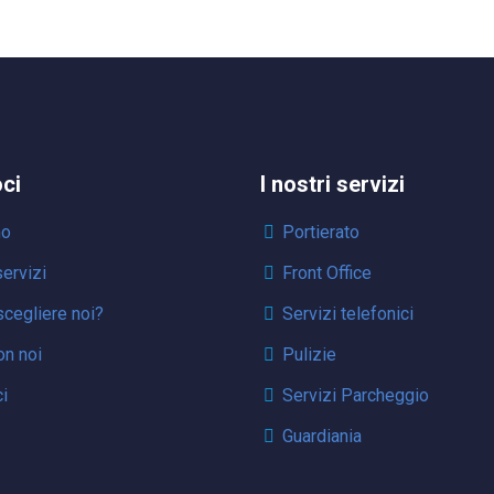
oci
I nostri servizi
mo
Portierato
servizi
Front Office
cegliere noi?
Servizi telefonici
on noi
Pulizie
i
Servizi Parcheggio
Guardiania