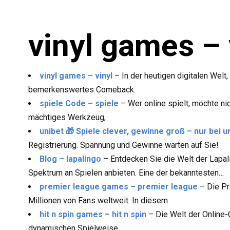
vinyl games – 
vinyl games – vinyl
– In der heutigen digitalen Wel
bemerkenswertes Comeback.
spiele Code – spiele
– Wer online spielt, möchte ni
mächtiges Werkzeug,
unibet 🎁 Spiele clever, gewinne groß – nur bei un
Registrierung. Spannung und Gewinne warten auf Sie!
Blog – lapalingo
– Entdecken Sie die Welt der Lapali
Spektrum an Spielen anbieten. Eine der bekanntesten…
premier league games – premier league
– Die Pr
Millionen von Fans weltweit. In diesem
hit n spin games – hit n spin
– Die Welt der Online-C
dynamischen Spielweise