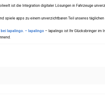
welt ist die Integration digitaler Lösungen in Fahrzeuge unver
sind spiele apps zu einem unverzichtbaren Teil unseres täglichen
bei lapalingo. – lapalingo
– lapalingo ist Ihr Glücksbringer im 
annend.