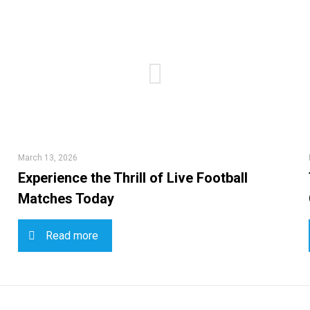
March 13, 2026
Experience the Thrill of Live Football
Matches Today
Read more