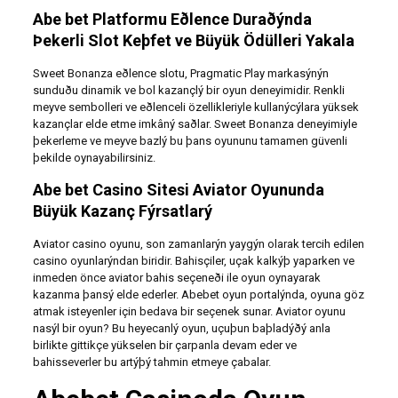
Abe bet Platformu Eðlence Duraðýnda
Þekerli Slot Keþfet ve Büyük Ödülleri Yakala
Sweet Bonanza eðlence slotu, Pragmatic Play markasýnýn
sunduðu dinamik ve bol kazançlý bir oyun deneyimidir. Renkli
meyve sembolleri ve eðlenceli özellikleriyle kullanýcýlara yüksek
kazançlar elde etme imkâný saðlar. Sweet Bonanza deneyimiyle
þekerleme ve meyve bazlý bu þans oyununu tamamen güvenli
þekilde oynayabilirsiniz.
Abe bet Casino Sitesi Aviator Oyununda
Büyük Kazanç Fýrsatlarý
Aviator casino oyunu, son zamanlarýn yaygýn olarak tercih edilen
casino oyunlarýndan biridir. Bahisçiler, uçak kalkýþ yaparken ve
inmeden önce aviator bahis seçeneði ile oyun oynayarak
kazanma þansý elde ederler. Abebet oyun portalýnda, oyuna göz
atmak isteyenler için bedava bir seçenek sunar. Aviator oyunu
nasýl bir oyun? Bu heyecanlý oyun, uçuþun baþladýðý anla
birlikte gittikçe yükselen bir çarpanla devam eder ve
bahisseverler bu artýþý tahmin etmeye çabalar.