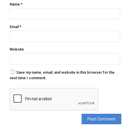
Name
*
Email
*
Website
Save my name, email, and website in this browser for the
next time I comment.