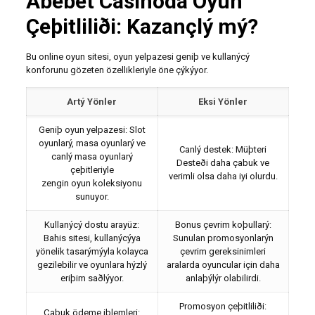
Abebet Casinoda Oyun
Çeþitliliði: Kazançlý mý?
Bu online oyun sitesi, oyun yelpazesi geniþ ve kullanýcý
konforunu gözeten özellikleriyle öne çýkýyor.
Artý Yönler
Eksi Yönler
Geniþ oyun yelpazesi: Slot
oyunlarý, masa oyunlarý ve
Canlý destek: Müþteri
canlý masa oyunlarý
Desteði daha çabuk ve
çeþitleriyle
verimli olsa daha iyi olurdu.
zengin oyun koleksiyonu
sunuyor.
Kullanýcý dostu arayüz:
Bonus çevrim koþullarý:
Bahis sitesi, kullanýcýya
Sunulan promosyonlarýn
yönelik tasarýmýyla kolayca
çevrim gereksinimleri
gezilebilir ve oyunlara hýzlý
aralarda oyuncular için daha
eriþim saðlýyor.
anlaþýlýr olabilirdi.
Promosyon çeþitliliði:
Çabuk ödeme iþlemleri: