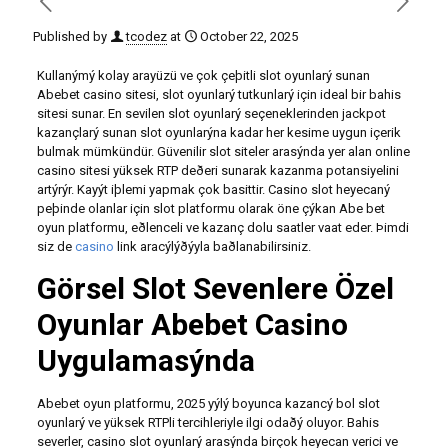
Published by
tcodez
at
October 22, 2025
Kullanýmý kolay arayüzü ve çok çeþitli slot oyunlarý sunan
Abebet casino sitesi, slot oyunlarý tutkunlarý için ideal bir bahis
sitesi sunar. En sevilen slot oyunlarý seçeneklerinden jackpot
kazançlarý sunan slot oyunlarýna kadar her kesime uygun içerik
bulmak mümkündür. Güvenilir slot siteler arasýnda yer alan online
casino sitesi yüksek RTP deðeri sunarak kazanma potansiyelini
artýrýr. Kayýt iþlemi yapmak çok basittir. Casino slot heyecaný
peþinde olanlar için slot platformu olarak öne çýkan Abe bet
oyun platformu, eðlenceli ve kazanç dolu saatler vaat eder. Þimdi
siz de
casino
link aracýlýðýyla baðlanabilirsiniz.
Görsel Slot Sevenlere Özel
Oyunlar Abebet Casino
Uygulamasýnda
Abebet oyun platformu, 2025 yýlý boyunca kazancý bol slot
oyunlarý ve yüksek RTPli tercihleriyle ilgi odaðý oluyor. Bahis
severler, casino slot oyunlarý arasýnda birçok heyecan verici ve