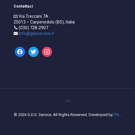
Contattaci
Via Treccani 7A
25013 – Carpenedolo (BS), Italia
(030) 728-2907
info@gdsservice.it
facebook
twitter
instagram
© 2026 G.D.S. Service. All Rights Reserved. Developed by
TRL
.