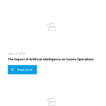
July 19, 2025
The Impact of Artificial Intelligence on Casino Operations
Read more