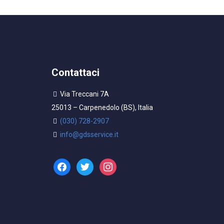
Contattaci
Via Treccani 7A
25013 – Carpenedolo (BS), Italia
(030) 728-2907
info@gdsservice.it
facebook
twitter
instagram