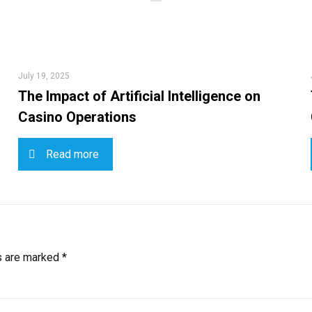
July 19, 2025
The Impact of Artificial Intelligence on
Casino Operations
Read more
s are marked
*