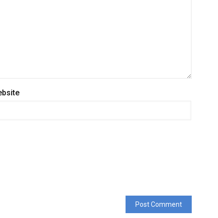
bsite