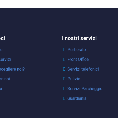
oci
I nostri servizi
mo
Portierato
servizi
Front Office
cegliere noi?
Servizi telefonici
on noi
Pulizie
i
Servizi Parcheggio
Guardiania