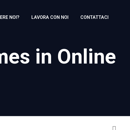
ERE NOI?
LAVORA CON NOI
CONTATTACI
mes in Online