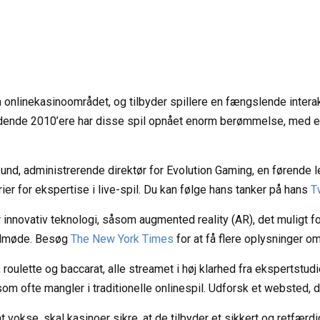
på onlinekasinoområdet, og tilbyder spillere en fængslende inter
ndledende 2010’ere har disse spil opnået enorm berømmelse, med en
nd, administrerende direktør for Evolution Gaming, en førende le
rier for ekspertise i live-spil. Du kan følge hans tanker på hans
Tw
iser innovativ teknologi, såsom augmented reality (AR), det muligt
spilmøde. Besøg
The New York Times
for at få flere oplysninger om 
roulette og baccarat, alle streamet i høj klarhed fra ekspertstud
om ofte mangler i traditionelle onlinespil. Udforsk et websted,
 vokse, skal kasinoer sikre, at de tilbyder et sikkert og retfærdi