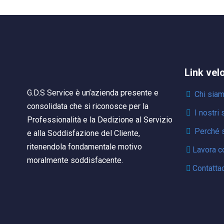
Link vel
G.D.S Service è un’azienda presente e
Chi sia
consolidata che si riconosce per la
I nostri 
Professionalità e la Dedizione al Servizio
Perché s
e alla Soddisfazione del Cliente,
ritenendola fondamentale motivo
Lavora c
moralmente soddisfacente.
Contattac