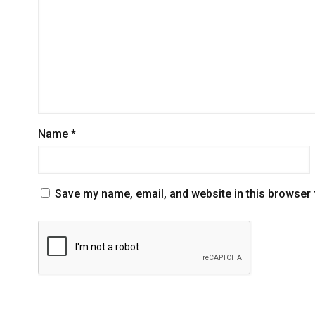
Name
*
Save my name, email, and website in this browser 