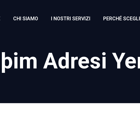
E
CHI SIAMO
I NOSTRI SERVIZI
PERCHÉ SCEGLI
iþim Adresi Ye