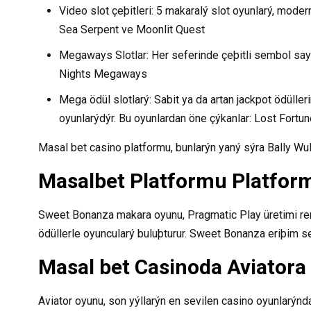
Video slot çeþitleri: 5 makaralý slot oyunlarý, modern
Sea Serpent ve Moonlit Quest
Megaways Slotlar: Her seferinde çeþitli sembol say
Nights Megaways
Mega ödül slotlarý: Sabit ya da artan jackpot ödüll
oyunlarýdýr. Bu oyunlardan öne çýkanlar: Lost Fort
Masal bet casino platformu, bunlarýn yaný sýra Bally Wu
Masalbet Platformu Platfor
Sweet Bonanza makara oyunu, Pragmatic Play üretimi renk
ödüllerle oyuncularý buluþturur. Sweet Bonanza eriþim s
Masal bet Casinoda Aviator
Aviator oyunu, son yýllarýn en sevilen casino oyunlarýnda