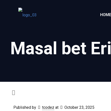
HOM
Masal bet Er
Published by
tcodez
at
October 23, 2025