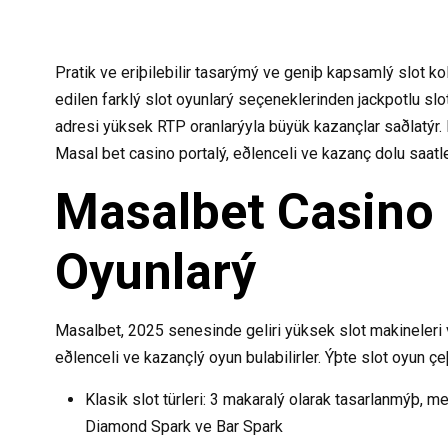
Pratik ve eriþilebilir tasarýmý ve geniþ kapsamlý slot ko
edilen farklý slot oyunlarý seçeneklerinden jackpotlu sl
adresi yüksek RTP oranlarýyla büyük kazançlar saðlatýr. B
Masal bet casino portalý, eðlenceli ve kazanç dolu saat
Masalbet Casino 
Oyunlarý
Masalbet, 2025 senesinde geliri yüksek slot makineleri v
eðlenceli ve kazançlý oyun bulabilirler. Ýþte slot oyun ç
Klasik slot türleri: 3 makaralý olarak tasarlanmýþ, 
Diamond Spark ve Bar Spark