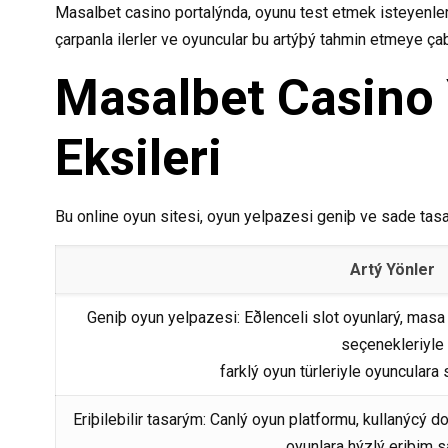
Masalbet casino portalýnda, oyunu test etmek isteyenler 
çarpanla ilerler ve oyuncular bu artýþý tahmin etmeye çab
Masalbet Casino 
Eksileri
Bu online oyun sitesi, oyun yelpazesi geniþ ve sade tasar
Artý Yönler
Geniþ oyun yelpazesi: Eðlenceli slot oyunlarý, masa 
seçenekleriyle
farklý oyun türleriyle oyunculara
Eriþilebilir tasarým: Canlý oyun platformu, kullanýcý d
oyunlara hýzlý eriþim s