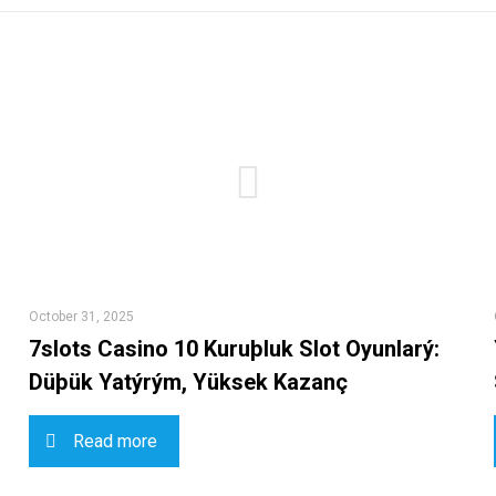
October 31, 2025
7slots Casino 10 Kuruþluk Slot Oyunlarý:
Düþük Yatýrým, Yüksek Kazanç
Read more