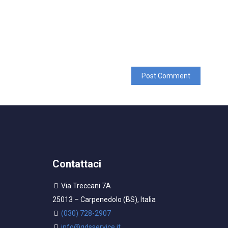
Contattaci
Via Treccani 7A
25013 – Carpenedolo (BS), Italia
(030) 728-2907
info@gdsservice.it