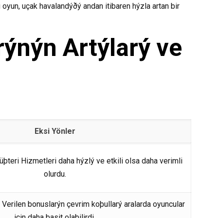
 oyun, uçak havalandýðý andan itibaren hýzla artan bir
ýnýn Artýlarý ve
Eksi Yönler
üþteri Hizmetleri daha hýzlý ve etkili olsa daha verimli
olurdu.
 Verilen bonuslarýn çevrim koþullarý aralarda oyuncular
için daha basit olabilirdi.