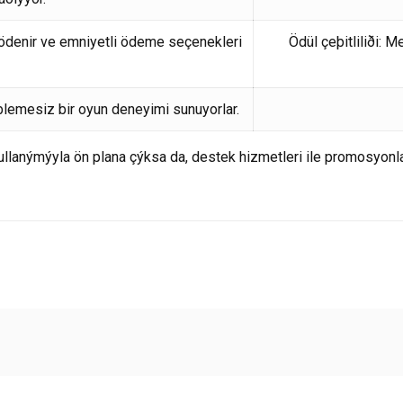
 ödenir ve emniyetli ödeme seçenekleri
Ödül çeþitliliði: 
blemesiz bir oyun deneyimi sunuyorlar.
y kullanýmýyla ön plana çýksa da, destek hizmetleri ile promosyon