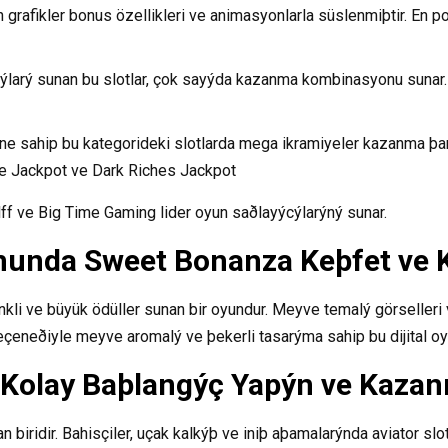
 grafikler bonus özellikleri ve animasyonlarla süslenmiþtir. En po
ýlarý sunan bu slotlar, çok sayýda kazanma kombinasyonu sunar.
erine sahip bu kategorideki slotlarda mega ikramiyeler kazanma þ
une Jackpot ve Dark Riches Jackpot
lff ve Big Time Gaming lider oyun saðlayýcýlarýný sunar.
munda Sweet Bonanza Keþfet ve K
li ve büyük ödüller sunan bir oyundur. Meyve temalý görselleri 
eçeneðiyle meyve aromalý ve þekerli tasarýma sahip bu dijital oy
a Kolay Baþlangýç Yapýn ve Kaza
n biridir. Bahisçiler, uçak kalkýþ ve iniþ aþamalarýnda aviator sl