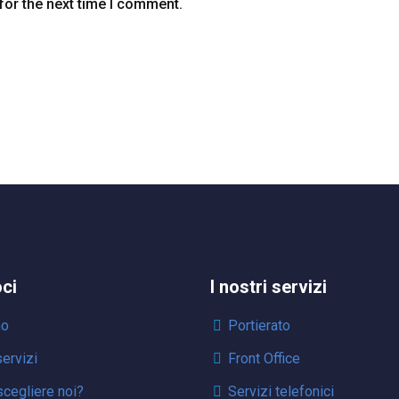
for the next time I comment.
oci
I nostri servizi
mo
Portierato
servizi
Front Office
cegliere noi?
Servizi telefonici