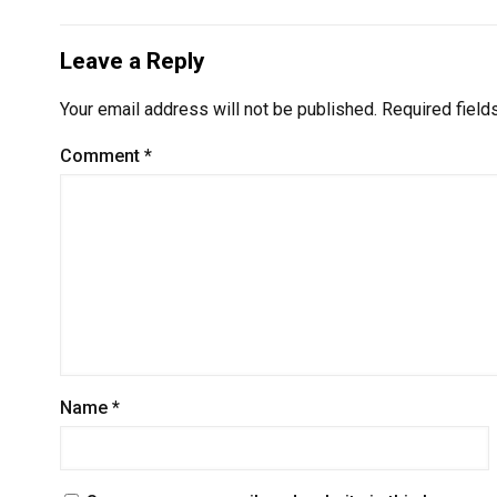
Leave a Reply
Your email address will not be published.
Required field
Comment
*
Name
*