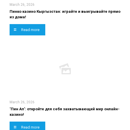
March 26, 2026
Пинко казино Кыргызстан: играйте и выигрывайте прямо
из дома!
Read more
March 26, 2026
‘Пин Ап’: откройте для себя захватывающий мир онлайн-
казино!
Read more