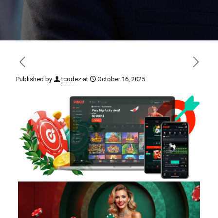
Published by
tcodez
at
October 16, 2025