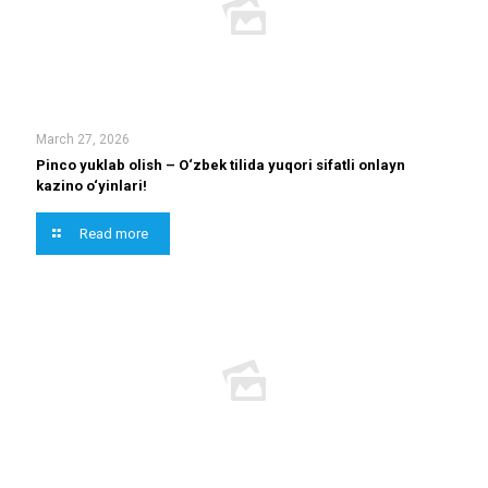
March 27, 2026
Pinсo yuklab olish – O‘zbek tilida yuqori sifatli onlayn
kazino o‘yinlari!
Read more