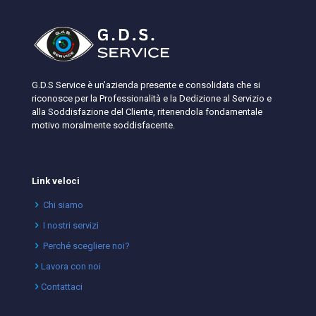
G.D.S Service è un’azienda presente e consolidata che si
riconosce per la Professionalità e la Dedizione al Servizio e
alla Soddisfazione del Cliente, ritenendola fondamentale
motivo moralmente soddisfacente.
Link veloci
Chi siamo
I nostri servizi
Perché scegliere noi?
Lavora con noi
Contattaci