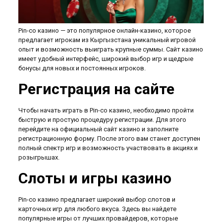
Pin-co казино — это популярное онлайн-казино, которое
предлагает игрокам из Кыргызстана уникальный игровой
опыт и возможность выиграть крупные суммы. Сайт казино
имеет удобный интерфейс, широкий выбор игр и щедрые
бонусы для новых и постоянных игроков.
Регистрация на сайте
Чтобы начать играть в Pin-co казино, необходимо пройти
быструю и простую процедуру регистрации. Для этого
перейдите на официальный сайт казино и заполните
регистрационную форму. После этого вам станет доступен
полный спектр игр и возможность участвовать в акциях и
розыгрышах.
Слоты и игры казино
Pin-co казино предлагает широкий выбор слотов и
карточных игр для любого вкуса. Здесь вы найдете
популярные игры от лучших провайдеров, которые