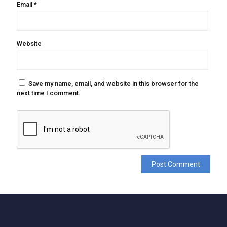
Email
*
Website
Save my name, email, and website in this browser for the
next time I comment.