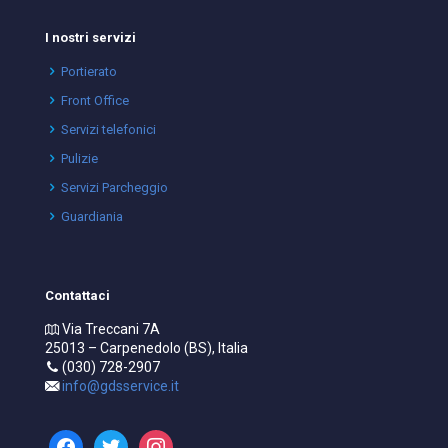
I nostri servizi
Portierato
Front Office
Servizi telefonici
Pulizie
Servizi Parcheggio
Guardiania
Contattaci
Via Treccani 7A
25013 – Carpenedolo (BS), Italia
(030) 728-2907
info@gdsservice.it
facebook
twitter
instagram