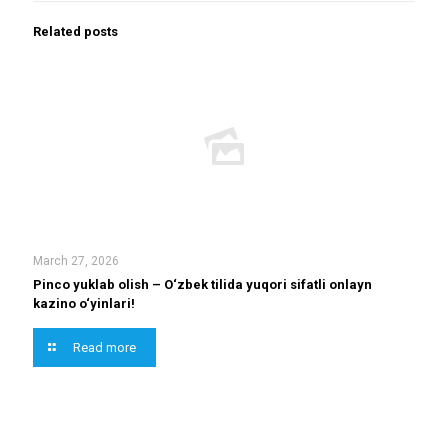
Related posts
March 27, 2026
Pinсo yuklab olish – O‘zbek tilida yuqori sifatli onlayn
kazino o‘yinlari!
Read more