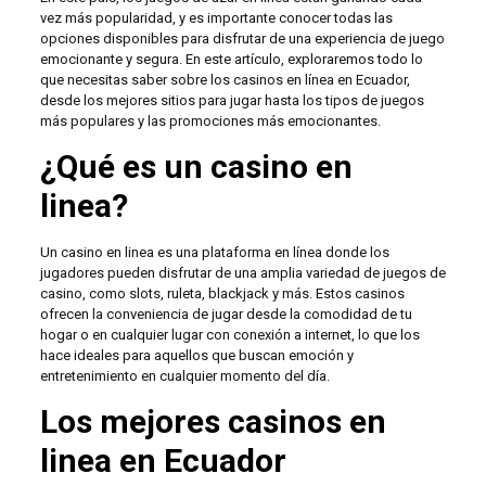
vez más popularidad, y es importante conocer todas las
opciones disponibles para disfrutar de una experiencia de juego
emocionante y segura. En este artículo, exploraremos todo lo
que necesitas saber sobre los casinos en línea en Ecuador,
desde los mejores sitios para jugar hasta los tipos de juegos
más populares y las promociones más emocionantes.
¿Qué es un casino en
linea?
Un casino en linea es una plataforma en línea donde los
jugadores pueden disfrutar de una amplia variedad de juegos de
casino, como slots, ruleta, blackjack y más. Estos casinos
ofrecen la conveniencia de jugar desde la comodidad de tu
hogar o en cualquier lugar con conexión a internet, lo que los
hace ideales para aquellos que buscan emoción y
entretenimiento en cualquier momento del día.
Los mejores casinos en
linea en Ecuador