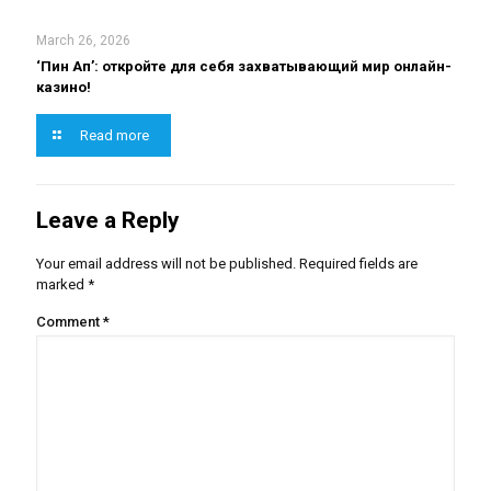
March 26, 2026
‘Пин Ап’: откройте для себя захватывающий мир онлайн-
казино!
Read more
Leave a Reply
Your email address will not be published.
Required fields are
marked
*
Comment
*