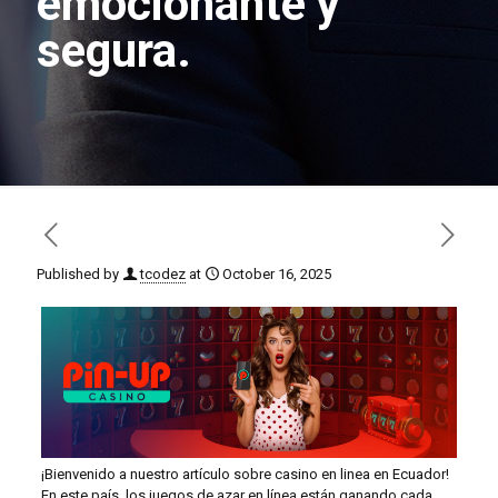
emocionante y
segura.
Published by
tcodez
at
October 16, 2025
¡Bienvenido a nuestro artículo sobre casino en linea en Ecuador!
En este país, los juegos de azar en línea están ganando cada