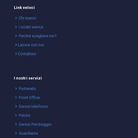
Link veloci
Chi siamo
I nostri servizi
Perché scegliere noi?
Lavora con noi
Contattaci
I nostri servizi
Portierato
Front Office
Servizi telefonici
Pulizie
Servizi Parcheggio
Guardiania