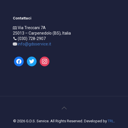
Contattaci
Via Treccani 7A
25013 – Carpenedolo (BS), Italia
(030) 728-2907
info@gdsservice.it
facebook
twitter
instagram
© 2026 G.D.S. Service. All Rights Reserved. Developed by
TRL
.