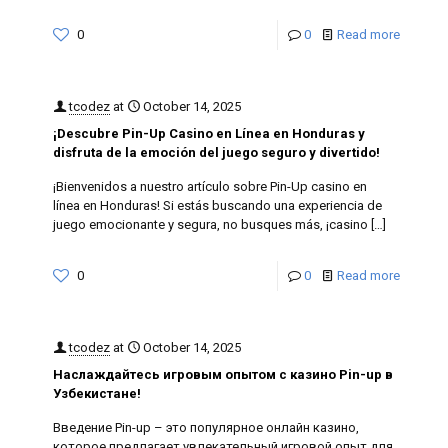
0
0
Read more
tcodez
at
October 14, 2025
¡Descubre Pin-Up Casino en Línea en Honduras y
disfruta de la emoción del juego seguro y divertido!
¡Bienvenidos a nuestro artículo sobre Pin-Up casino en
línea en Honduras! Si estás buscando una experiencia de
juego emocionante y segura, no busques más, ¡casino
[…]
0
0
Read more
tcodez
at
October 14, 2025
Наслаждайтесь игровым опытом с казино Pin-up в
Узбекистане!
Введение Pin-up – это популярное онлайн казино,
которое предлагает увлекательный игровой опыт для