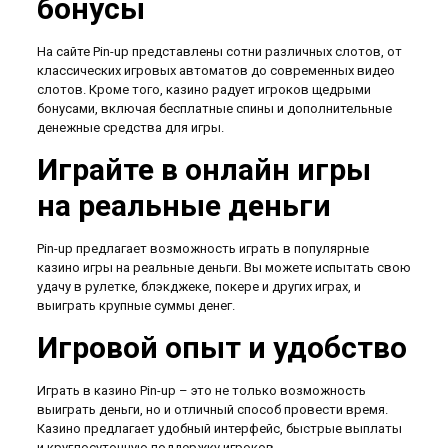
бонусы
На сайте Pin-up представлены сотни различных слотов, от
классических игровых автоматов до современных видео
слотов. Кроме того, казино радует игроков щедрыми
бонусами, включая бесплатные спины и дополнительные
денежные средства для игры.
Играйте в онлайн игры
на реальные деньги
Pin-up предлагает возможность играть в популярные
казино игры на реальные деньги. Вы можете испытать свою
удачу в рулетке, блэкджеке, покере и других играх, и
выиграть крупные суммы денег.
Игровой опыт и удобство
Играть в казино Pin-up – это не только возможность
выиграть деньги, но и отличный способ провести время.
Казино предлагает удобный интерфейс, быстрые выплаты
и круглосуточную поддержку игроков.