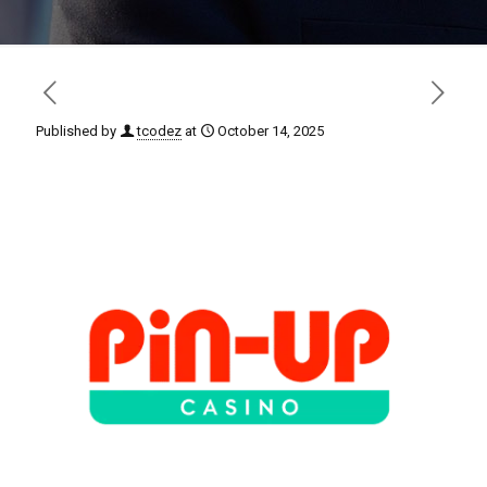
Published by
tcodez
at
October 14, 2025