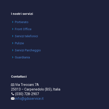
I nostri servizi
Portierato
Front Office
Servizi telefonici
Pulizie
Servizi Parcheggio
Guardiania
Contattaci
Via Treccani 7A
25013 – Carpenedolo (BS), Italia
(030) 728-2907
info@gdsservice.it