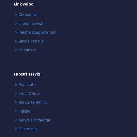
Link veloci
Chi siamo
I nostri servizi
Perché scegliere noi?
Lavora con noi
Contattaci
I nostri servizi
Portierato
Front Office
Servizi telefonici
Pulizie
Servizi Parcheggio
Guardiania