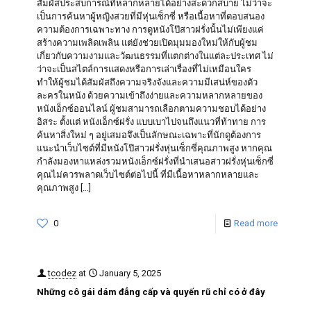
สัมผัสประสบการณ์ที่หลากหลายได้อย่างสะดวกสบาย ไม่ว่าจะ
เป็นการค้นหาผู้หญิงสวยที่มีหุ่นเซ็กซี่ หรือเนื้อหาที่ตอบสนอง
ความต้องการเฉพาะทาง การดูหนังโป๊สาวฝรั่งนั้นไม่เพียงแค่
สร้างความเพลิดเพลิน แต่ยังช่วยเปิดมุมมองใหม่ให้กับผู้ชม
เกี่ยวกับความงามและวัฒนธรรมที่แตกต่างในแต่ละประเทศ ไม่
ว่าจะเป็นสไตล์การแสดงหรือการเล่าเรื่องที่ไม่เหมือนใคร
ทำให้ผู้ชมได้สัมผัสถึงความจริงจังและความมีเสน่ห์ของตัว
ละครในหนัง ด้วยความเข้าถึงง่ายและความหลากหลายของ
หนังเอ็กซ์ออนไลน์ ผู้ชมสามารถเลือกตามความชอบได้อย่าง
อิสระ ตั้งแต่ หนังเอ็กซ์ฝรั่ง แบบเบาไปจนถึงแนวที่ท้าทาย การ
ค้นหาสิ่งใหม่ ๆ อยู่เสมอจึงเป็นลักษณะเฉพาะที่นักดูต้องการ
แนะนำเว็บไซต์ที่มีหนังโป๊สาวฝรั่งหุ่นเซ็กซี่คุณภาพสูง หากคุณ
กำลังมองหาแหล่งรวมหนังเอ็กซ์ฝรั่งที่นำเสนอสาวฝรั่งหุ่นเซ็กซี่
คุณไม่ควรพลาดเว็บไซต์ต่อไปนี้ ที่มีเนื้อหาหลากหลายและ
คุณภาพสูง
[…]
0
Read more
tcodez
at
January 5, 2025
Những cô gái dám đẳng cấp và quyến rũ chỉ có ở đây