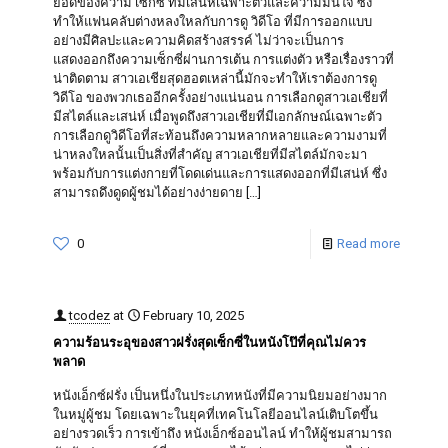
ยอดของความ เซ็กซี่ ที่มีเสน่ห์เฉพาะตัวและความมั่นใจ ซึ่ง
ทำให้แฟนคลับต่างหลงใหลกับการดู วิดีโอ ที่มีการออกแบบ
อย่างมีศิลปะและความคิดสร้างสรรค์ ไม่ว่าจะเป็นการ
แสดงออกถึงความเซ็กซี่ผ่านการเต้น การแต่งตัว หรือเรื่องราวที่
น่าติดตาม สาวเอเชียสุดฮอตเหล่านี้มักจะทำให้เราต้องการดู
วิดีโอ ของพวกเธออีกครั้งอย่างแน่นอน การเลือกดูสาวเอเชียที่
มีสไตล์และเสน่ห์ เมื่อพูดถึงสาวเอเชียที่มีเอกลักษณ์เฉพาะตัว
การเลือกดูวิดีโอที่สะท้อนถึงความหลากหลายและความงามที่
น่าหลงใหลนั้นเป็นสิ่งที่สำคัญ สาวเอเชียที่มีสไตล์มักจะมา
พร้อมกับการแต่งกายที่โดดเด่นและการแสดงออกที่มีเสน่ห์ ซึ่ง
สามารถดึงดูดผู้ชมได้อย่างง่ายดาย
[…]
0
Read more
tcodez
at
February 10, 2025
ความร้อนระอุของสาวฝรั่งสุดเซ็กซี่ในหนังโป๊ที่คุณไม่ควร
พลาด
หนังเอ็กซ์ฝรั่ง เป็นหนึ่งในประเภทหนังที่มีความนิยมอย่างมาก
ในหมู่ผู้ชม โดยเฉพาะในยุคที่เทคโนโลยีออนไลน์เติบโตขึ้น
อย่างรวดเร็ว การเข้าถึง หนังเอ็กซ์ออนไลน์ ทำให้ผู้ชมสามารถ