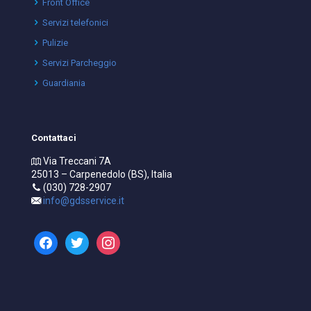
Front Office
Servizi telefonici
Pulizie
Servizi Parcheggio
Guardiania
Contattaci
Via Treccani 7A
25013 – Carpenedolo (BS), Italia
(030) 728-2907
info@gdsservice.it
facebook
twitter
instagram