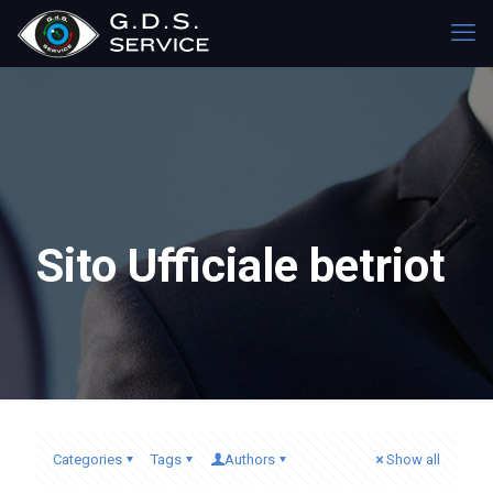
Sito Ufficiale betriot
Categories
Tags
Authors
Show all