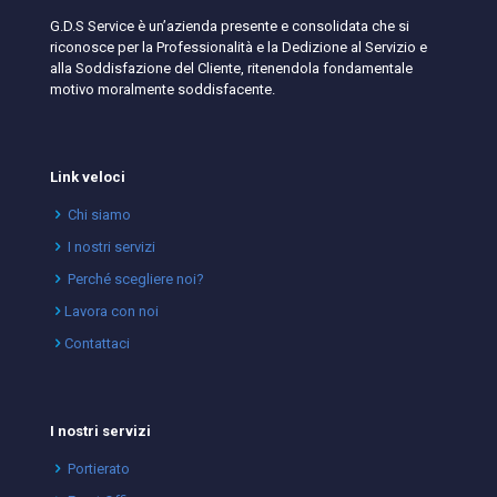
G.D.S Service è un’azienda presente e consolidata che si
riconosce per la Professionalità e la Dedizione al Servizio e
alla Soddisfazione del Cliente, ritenendola fondamentale
motivo moralmente soddisfacente.
Link veloci
Chi siamo
I nostri servizi
Perché scegliere noi?
Lavora con noi
Contattaci
I nostri servizi
Portierato