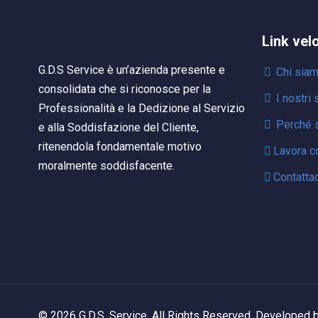
Link vel
G.D.S Service è un’azienda presente e
Chi sia
consolidata che si riconosce per la
I nostri 
Professionalità e la Dedizione al Servizio
Perché s
e alla Soddisfazione del Cliente,
ritenendola fondamentale motivo
Lavora c
moralmente soddisfacente.
Contattac
© 2026 G.D.S. Service. All Rights Reserved. Developed 