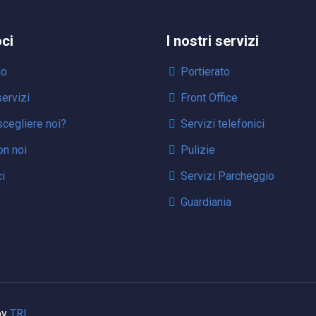
oci
I nostri servizi
mo
Portierato
servizi
Front Office
cegliere noi?
Servizi telefonici
on noi
Pulizie
i
Servizi Parcheggio
Guardiania
by
TRL
.