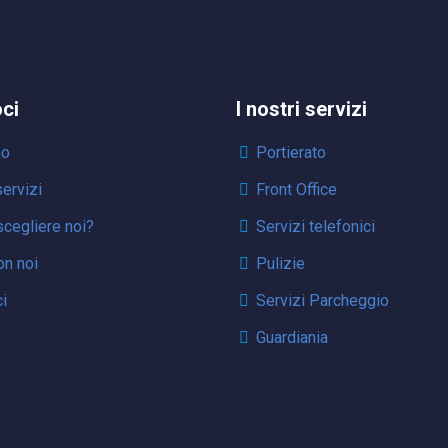
oci
I nostri servizi
mo
Portierato
servizi
Front Office
cegliere noi?
Servizi telefonici
on noi
Pulizie
i
Servizi Parcheggio
Guardiania