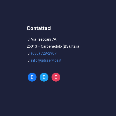
Contattaci
Via Treccani 7A
25013 – Carpenedolo (BS), Italia
(030) 728-2907
info@gdsservice.it
facebook
twitter
instagram