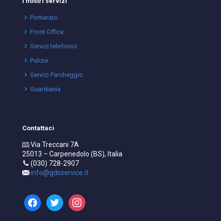
I nostri servizi
Portierato
Front Office
Servizi telefonici
Pulizie
Servizi Parcheggio
Guardiania
Contattaci
Via Treccani 7A
25013 – Carpenedolo (BS), Italia
(030) 728-2907
info@gdsservice.it
facebook
twitter
instagram