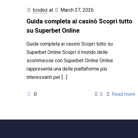
tcodez
at
March 27, 2026
Guida completa ai casinò Scopri tutto
su Superbet Online
Guida completa ai casinò Scopri tutto su
Superbet Online Scopri il mondo delle
scommesse con Superbet Online Online
rappresenta una delle piattaforme più
interessanti per
[…]
0
0
Read more