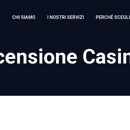
E
CHI SIAMO
I NOSTRI SERVIZI
PERCHÉ SCEGLI
censione Casi