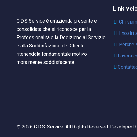
Link vel
G.D.S Service è un’azienda presente e
Chi sia
consolidata che si riconosce per la
I nostri 
Professionalità e la Dedizione al Servizio
Perché s
e alla Soddisfazione del Cliente,
ritenendola fondamentale motivo
Lavora c
moralmente soddisfacente.
Contattac
© 2026 G.D.S. Service. All Rights Reserved. Developed 