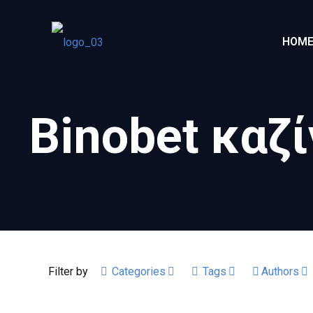
HOM
Binobet καζ
Filter by
Categories
Tags
Authors