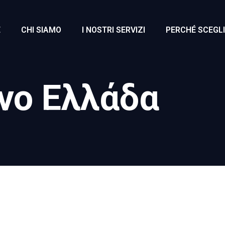
E
CHI SIAMO
I NOSTRI SERVIZI
PERCHÉ SCEGLI
ίνο Ελλάδα